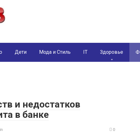
о
Дети
Мода и Стиль
IT
Здоровье
Ф
тв и недостатков
та в банке
in
0