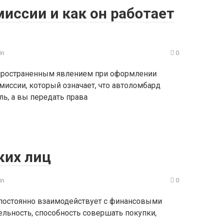
миссии и как он работает
in
0
спространенным явлением при оформлении
миссии, который означает, что автоломбард
ль, а вы передать права
ких лиц
in
0
постоянно взаимодействует с финансовыми
ельность, способность совершать покупки,