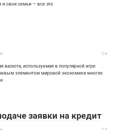
 и свои семьи — все это
in
0
ая валюта, используемая в популярной игре
лючевым элементом мировой экономики многих
ам
подаче заявки на кредит
in
0