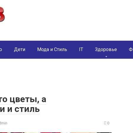
о
Дети
Мода и Стиль
IT
Здоровье
Ф
то цветы, а
 и стиль
dmin
0