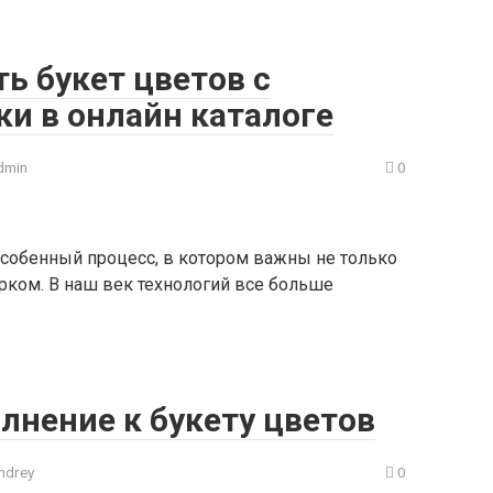
ь букет цветов с
и в онлайн каталоге
dmin
0
особенный процесс, в котором важны не только
арком. В наш век технологий все больше
лнение к букету цветов
ndrey
0