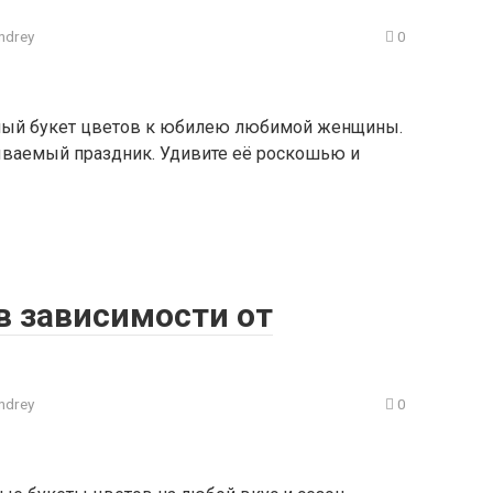
ndrey
0
ьный букет цветов к юбилею любимой женщины.
бываемый праздник. Удивите её роскошью и
в зависимости от
ndrey
0