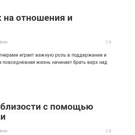
к на отношения и
dmin
0
тнерами играет важную роль в поддержании и
да повседневная жизнь начинает брать верх над
 близости с помощью
ки
dmin
0