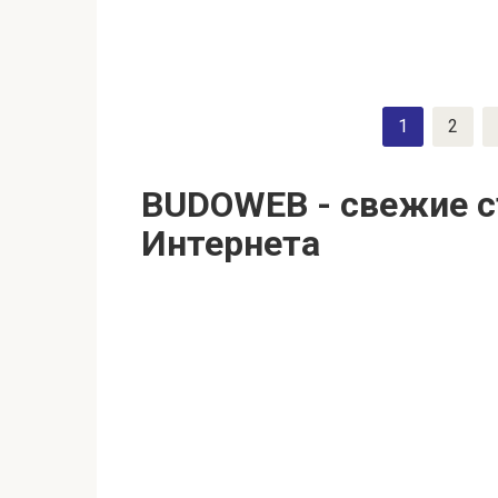
Пагинация
1
2
записей
BUDOWEB - свежие с
Интернета