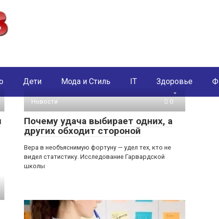
о
Дети
Мода и Стиль
IT
Здоровье
Ф
Новости
0
я
Почему удача выбирает одних, а
других обходит стороной
Вера в необъяснимую фортуну — удел тех, кто не
видел статистику. Исследование Гарвардской
школы