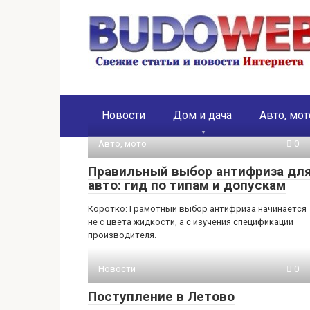
Перейти
к
контенту
Новости
Дом и дача
Авто, мот
Авто, мото
0
Правильный выбор антифриза дл
авто: гид по типам и допускам
Коротко: Грамотный выбор антифриза начинается
не с цвета жидкости, а с изучения спецификаций
производителя.
Новости
0
Поступление в Летово