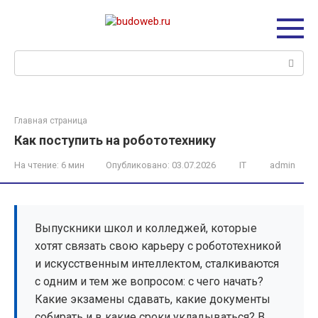
Перейти
к
контенту
Поиск:
Главная страница
Как поступить на робототехнику
На чтение:
6 мин
Опубликовано:
03.07.2026
IT
admin
Выпускники школ и колледжей, которые
хотят связать свою карьеру с робототехникой
и искусственным интеллектом, сталкиваются
с одним и тем же вопросом: с чего начать?
Какие экзамены сдавать, какие документы
собирать и в какие сроки укладываться? В