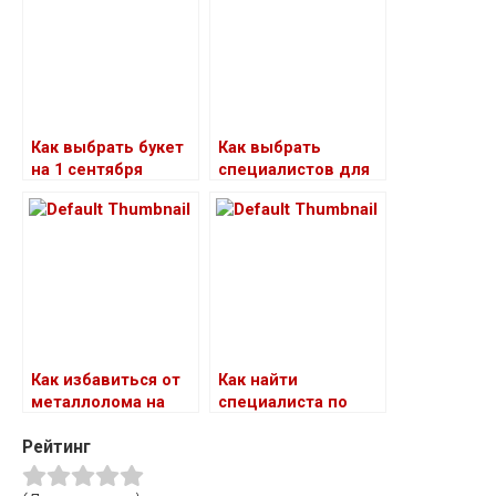
объекта
Как выбрать букет
Как выбрать
на 1 сентября
специалистов для
первокласснику
профессиональног
о монтажа
промышленного
электрооборудован
ия
Как избавиться от
Как найти
металлолома на
специалиста по
дачном участке
открыванию
Рейтинг
дверей