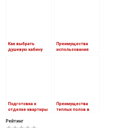
дизайна вязаной
и идеи
крючком
косметички —
творческие
способы выразить
свою
индивидуальность
в мире мейкапа
Как выбрать
Преимущества
душевую кабину
использования
гипсовой лепнины
в интерьере
Подготовка к
Преимущества
отделке квартиры
теплых полов в
загородном доме
Рейтинг