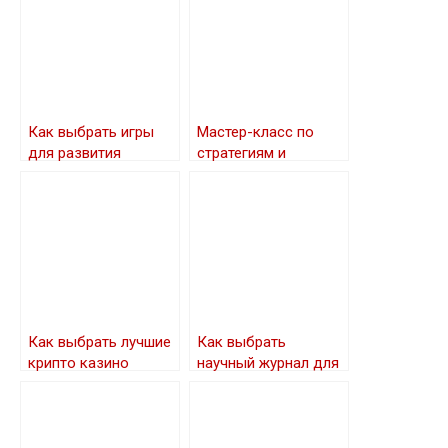
Как выбрать игры
Мастер-класс по
для развития
стратегиям и
ребенка
тактикам успешных
ставок на баскетбол
— от основных
принципов до
глубокого анализа
игры и
прогнозирования
результатов
Как выбрать лучшие
Как выбрать
крипто казино
научный журнал для
публикации своей
статьи