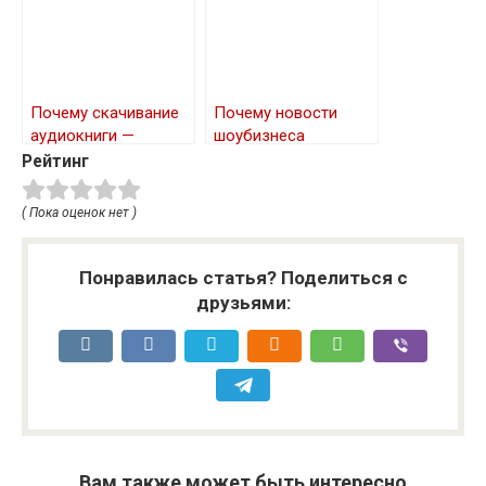
Почему скачивание
Почему новости
аудиокниги —
шоубизнеса
популярная
пользуются спросом
Рейтинг
альтернатива чтению
обычных книг
( Пока оценок нет )
Понравилась статья? Поделиться с
друзьями:
Вам также может быть интересно