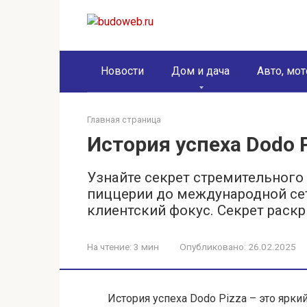
Перейти
к
контенту
Новости
Дом и дача
Авто, мот
Главная страница
История успеха Dodo 
Узнайте секрет стремительного 
пиццерии до международной сет
клиентский фокус. Секрет раскр
На чтение:
3 мин
Опубликовано:
26.02.2025
История успеха Dodo Pizza – это ярки