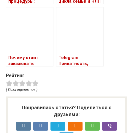
процедуры:
цикла семьи и НЛП
руководство для
начинающих
Почему стоит
Telegram:
заказывать
Приватность,
межкомнатные
Функциональность
Рейтинг
двери и мебель в
и Безопасность
одном стиле
( Пока оценок нет )
Понравилась статья? Поделиться с
друзьями: