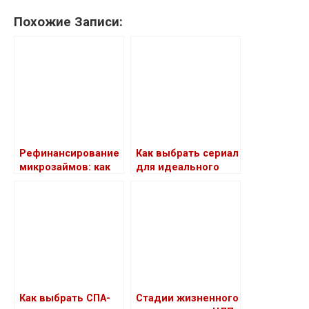
Похожие Записи:
Рефинансирование
Как выбрать сериал
микрозаймов: как
для идеального
оптимизировать
уикенда
долговую нагрузку
и улучшить
финансовое
положение
Как выбрать СПА-
Стадии жизненного