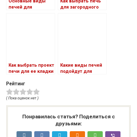
Основные виды
Как выбрать печь
печей для
для загородного
отопления
дома, которая
загородного дома:
работает на
изучаем
каменном угле
разнообразие
выбора
Как выбрать проект
Какие виды печей
печи для ее кладки
подойдут для
отопительной
Рейтинг
системы
загородного дома
( Пока оценок нет )
Понравилась статья? Поделиться с
друзьями: