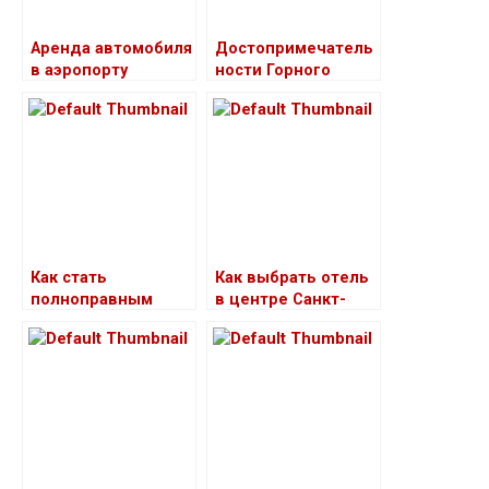
Аренда автомобиля
Достопримечатель
в аэропорту
ности Горного
Салоники:
Алтая
преимущества
аренды
автомобиля и как
выбрать лучшие
условия аренды
Как стать
Как выбрать отель
полноправным
в центре Санкт-
гражданином
Петербурга
Израиля