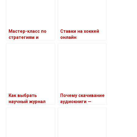
Мастер-класс по
Ставки на хоккей
стратегиям и
онлайн
тактикам успешных
ставок на
баскетбол — от
основных
принципов до
глубокого анализа
игры и
прогнозирования
результатов
Как выбрать
Почему скачивание
научный журнал
аудиокниги —
для публикации
популярная
своей статьи
альтернатива
чтению обычных
книг