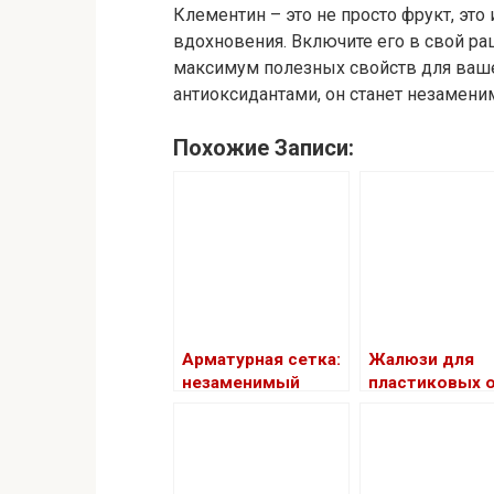
Клементин – это не просто фрукт, это
вдохновения. Включите его в свой ра
максимум полезных свойств для ваше
антиоксидантами, он станет незамен
Похожие Записи:
Арматурная сетка:
Жалюзи для
незаменимый
пластиковых о
материал для
как выбрать
прочных
идеальный
конструкций
вариант