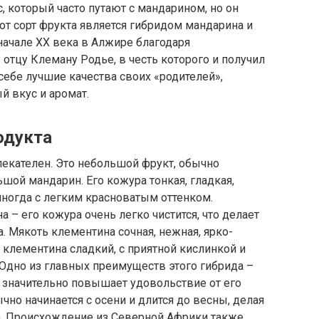
, который часто путают с мандарином, но он
от сорт фрукта является гибридом мандарина и
начале XX века в Алжире благодаря
отцу Клеману Родье, в честь которого и получил
себе лучшие качества своих «родителей»,
й вкус и аромат.
одукта
екателен. Это небольшой фрукт, обычно
шой мандарин. Его кожура тонкая, гладкая,
иногда с легким красноватым оттенком.
 – его кожура очень легко чистится, что делает
. Мякоть клементина сочная, нежная, ярко-
 клементина сладкий, с приятной кислинкой и
дно из главных преимуществ этого гибрида –
о значительно повышает удовольствие от его
но начинается с осени и длится до весны, делая
а. Происхождение из Северной Африки также