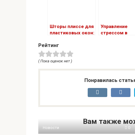
Шторы плиссе для
Управление
пластиковых окон:
стрессом в
преимущества,
праздничный
Рейтинг
разновидности,
период
материалы и
установка
( Пока оценок нет )
Понравилась стать
Вам также мо
Новости
0