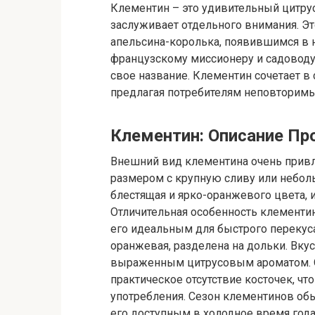
Клементин – это удивительный цитрус
заслуживает отдельного внимания. Эт
апельсина-королька, появившимся в 
французскому миссионеру и садоводу 
свое название. Клементин сочетает в 
предлагая потребителям неповторимы
Клементин: Описание Пр
Внешний вид клементина очень привл
размером с крупную сливу или неболь
блестящая и ярко-оранжевого цвета, 
Отличительная особенность клементина
его идеальным для быстрого перекуса
оранжевая, разделена на дольки. Вкус
выраженным цитрусовым ароматом. О
практическое отсутствие косточек, чт
употребления. Сезон клементинов обыч
его доступным в холодное время год