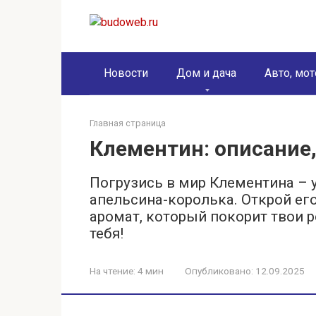
Перейти
к
контенту
Новости
Дом и дача
Авто, мот
Главная страница
Клементин: описание,
Погрузись в мир Клементина – 
апельсина-королька. Открой ег
аромат, который покорит твои 
тебя!
На чтение:
4 мин
Опубликовано:
12.09.2025