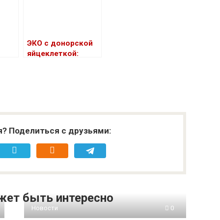
ЭКО с донорской
яйцеклеткой:
этапы подготовки
и факторы успеха
я? Поделиться с друзьями:
жет быть интересно
Новости
0