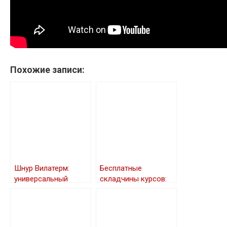
Похожие записи:
Шнур Вилатерм:
Бесплатные
универсальный
складчины курсов:
материал для тепло-
как получить ценные
и звукоизоляции
знания и навыки
бесплатно