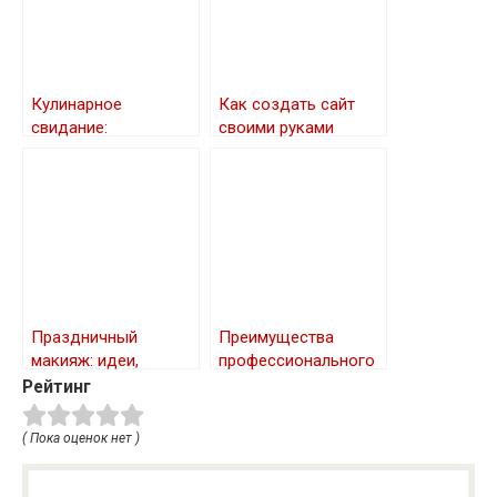
Кулинарное
Как создать сайт
свидание:
своими руками
романтический вечер
для двоих
Праздничный
Преимущества
макияж: идеи,
профессионального
советы и пошаговое
монтажа
Рейтинг
руководство
индивидуального
теплового пункта
( Пока оценок нет )