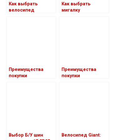
Как выбрать
Как выбрать
велосипед
мигалку
правильно
Преимущества
Преимущества
покупки
покупки
автомобиля BMW из
автомобиля Skoda
Германии
Octavia с пробегом
Выбор Б/У шин
Велосипед Giant: