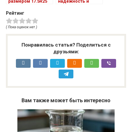
размером 17.5R25
надежность и
для механизма
качество для
Рейтинг
передней погрузки
вашего комфорта
( Пока оценок нет )
Понравилась статья? Поделиться с
друзьями:
Вам также может быть интересно