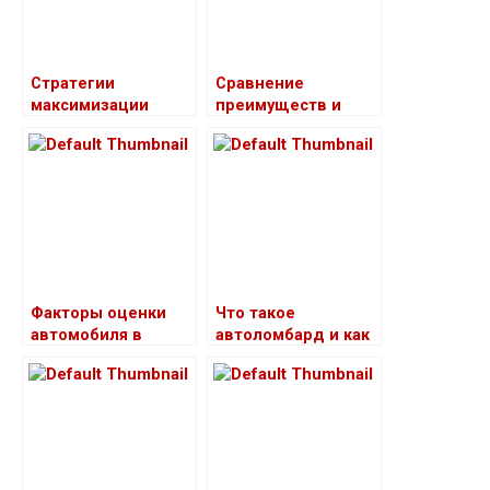
Стратегии
Сравнение
максимизации
преимуществ и
выигрыша в
недостатков
онлайн-казино
автоломбарда и
кредита в банке
Факторы оценки
Что такое
автомобиля в
автоломбард и как
автоломбардах
он работает?​