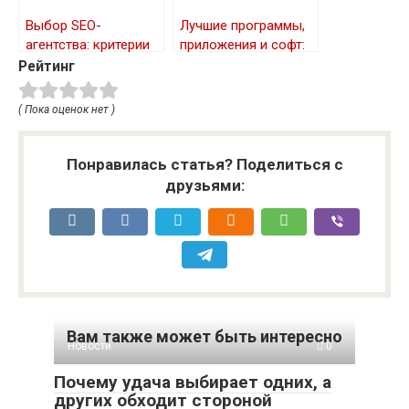
Выбор SEO-
Лучшие программы,
агентства: критерии
приложения и софт:
оценки и важные
Обзор цифровых
Рейтинг
моменты
инструментов для
работы и
( Пока оценок нет )
развлечений
Понравилась статья? Поделиться с
друзьями:
Вам также может быть интересно
Новости
0
Почему удача выбирает одних, а
других обходит стороной