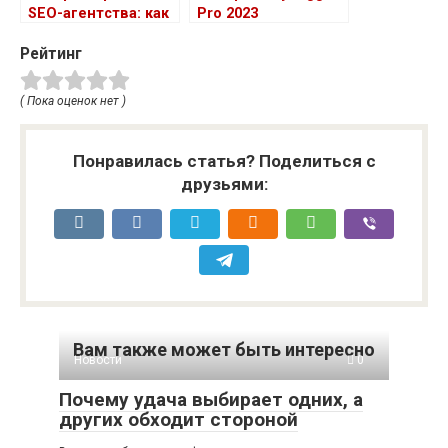
SEO-агентства: как
Pro 2023
отслеживать
Рейтинг
прогресс и
использовать
инструменты
( Пока оценок нет )
анализа данных
Понравилась статья? Поделиться с
друзьями:
Вам также может быть интересно
Новости
0
Почему удача выбирает одних, а
других обходит стороной