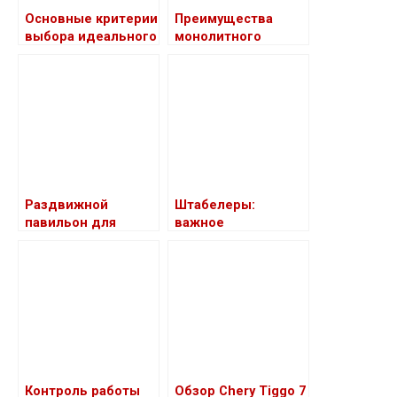
Основные критерии
Преимущества
выбора идеального
монолитного
кухонного
строительства
гарнитура
Раздвижной
Штабелеры:
павильон для
важное
бассейна
оборудование для
складской и
логистической
деятельности
Контроль работы
Обзор Chery Tiggo 7