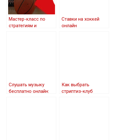
Мастер-класс по
Ставки на хоккей
стратегиям и
онлайн
тактикам успешных
ставок на баскетбол
— от основных
принципов до
глубокого анализа
игры и
прогнозирования
результатов
Слушать музыку
Как выбрать
бесплатно онлайн:
стриптиз-клуб
как выбрать сайт