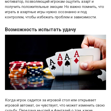
мотиватор, позволяющий игрокам ощутить азарт и
получить положительные эмоции. Но важно помнить, что
играть в азартные игры нужно осознанно и под
контролем, чтобы избежать проблем и зависимости.
Возможность испытать удачу
Когда игрок садится за игровой стол или открывает
игровой автомат, он чувствует, что может изменить свою
судьбу. Передача мыслей и фантазий о том, какие