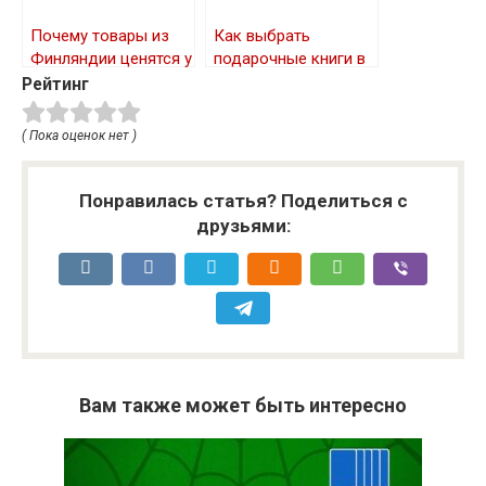
Почему товары из
Как выбрать
Финляндии ценятся у
подарочные книги в
россиян
кожаном переплете в
Рейтинг
подарок
( Пока оценок нет )
Понравилась статья? Поделиться с
друзьями:
Вам также может быть интересно