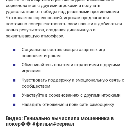
соревноваться с другими игроками и получать
удовольствие от победы над реальными противниками.
Что касается соревнований, игрокам предлагается
постоянно совершенствовать свои навыки и добиваться
новых результатов, создавая динамичную и
захватывающую атмосферу.
Социальная составляющая азартных игр
позволяет игрокам:
Обменивайтесь опытом и стратегиями с другими
игроками
Чувствовать поддержку и эмоциональную связь с
сообществом
Участвуйте в соревнованиях с другими игроками
Наладить отношения и повысить самооценку
Видео: Гениально вычислила мошенника в
покер�� #фильм#сериал