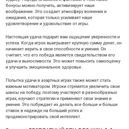
бонусы можно получить, активизирует наше
воображение. Это создает атмосферу волнения и
ожидания, которая только усиливает наше
удовлетворение и удовольствие от игры.
Настоящая удача подарит вам ощущение уверенности и
успеха. Когда игрок выигрывает крупную сумму денег, он
начинает верить в свои способности и умения. Он
считает, что его победа является свидетельством его
удачи и выносливости. Это может повысить самооценку
и улучшить эмоциональное здоровье.
Попытка удачи в азартных играх также может стать
важным мотиватором. Игроки стремятся увеличить свои
шансы на победу, поэтому участвуют в разнообразных
играх, изучают стратегии и применяют свои знания и
умения. Это побуждает их делать все больше и больше
ставок в надежде на больший успех и
продемонстрировать свой интеллект.