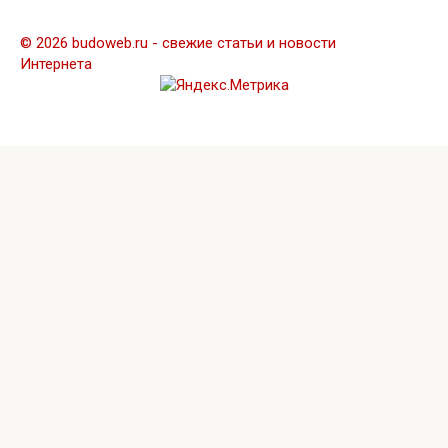
© 2026 budoweb.ru - свежие статьи и новости
Интернета