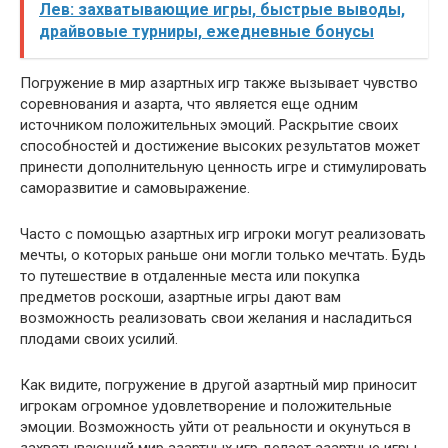
Лев: захватывающие игры, быстрые выводы,
драйвовые турниры, ежедневные бонусы
Погружение в мир азартных игр также вызывает чувство
соревнования и азарта, что является еще одним
источником положительных эмоций. Раскрытие своих
способностей и достижение высоких результатов может
принести дополнительную ценность игре и стимулировать
саморазвитие и самовыражение.
Часто с помощью азартных игр игроки могут реализовать
мечты, о которых раньше они могли только мечтать. Будь
то путешествие в отдаленные места или покупка
предметов роскоши, азартные игры дают вам
возможность реализовать свои желания и насладиться
плодами своих усилий.
Как видите, погружение в другой азартный мир приносит
игрокам огромное удовлетворение и положительные
эмоции. Возможность уйти от реальности и окунуться в