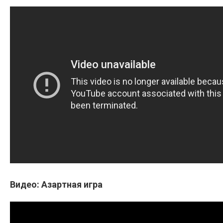
Видео: Азартная игра