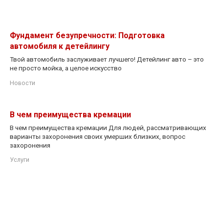
Фундамент безупречности: Подготовка
автомобиля к детейлингу
Твой автомобиль заслуживает лучшего! Детейлинг авто – это
не просто мойка, а целое искусство
Новости
В чем преимущества кремации
В чем преимущества кремации Для людей, рассматривающих
варианты захоронения своих умерших близких, вопрос
захоронения
Услуги