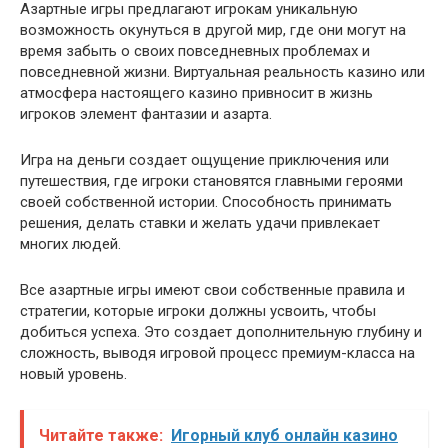
Азартные игры предлагают игрокам уникальную
возможность окунуться в другой мир, где они могут на
время забыть о своих повседневных проблемах и
повседневной жизни. Виртуальная реальность казино или
атмосфера настоящего казино привносит в жизнь
игроков элемент фантазии и азарта.
Игра на деньги создает ощущение приключения или
путешествия, где игроки становятся главными героями
своей собственной истории. Способность принимать
решения, делать ставки и желать удачи привлекает
многих людей.
Все азартные игры имеют свои собственные правила и
стратегии, которые игроки должны усвоить, чтобы
добиться успеха. Это создает дополнительную глубину и
сложность, выводя игровой процесс премиум-класса на
новый уровень.
Читайте также:
Игорный клуб онлайн казино