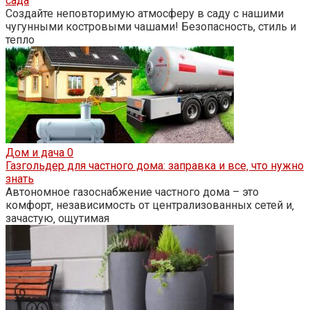
сада
Создайте неповторимую атмосферу в саду с нашими
чугунными костровыми чашами! Безопасность, стиль и
тепло
Дом и дача
0
Газгольдер для частного дома: заправка и все‚ что нужно
знать
Автономное газоснабжение частного дома – это
комфорт‚ независимость от централизованных сетей и‚
зачастую‚ ощутимая