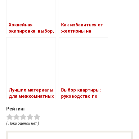
Хоккейная
Как избавиться от
экипировка: выбор,
желтизны на
уход и советы
осветленных
волосах с помощью
оттеночного
бальзама
Лучшие материалы
Выбор квартиры:
для межкомнатных
руководство по
дверей: обзор
классам,
Рейтинг
планировкам и
типам домов
( Пока оценок нет )