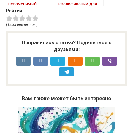
незаменимый
квалификации для
материал для
руководителей: как
Рейтинг
прочных
выбрать
конструкций
подходящий вариант
( Пока оценок нет )
Понравилась статья? Поделиться с
друзьями:
Вам также может быть интересно