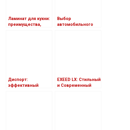
Ламинат для кухни:
Выбор
преимущества,
автомобильного
выбор и
аккумулятора:
особенности
основные
параметры и
советы
Диспорт:
EXEED LX: Стильный
эффективный
и Современный
способ борьбы с
Кроссовер
мимическими
морщинами