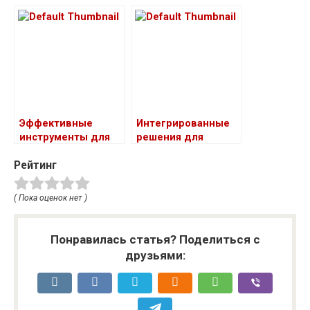
оказывать услуги
фотостудии
по наращиванию
ресниц и
производить
процедуры для
бровей
Эффективные
Интегрированные
инструменты для
решения для
автоматизации
эффективного
Рейтинг
управления
управления
бизнесом в сфере
работой
ремонта
автомеханических
( Пока оценок нет )
автомобилей
центров
Понравилась статья? Поделиться с
друзьями: