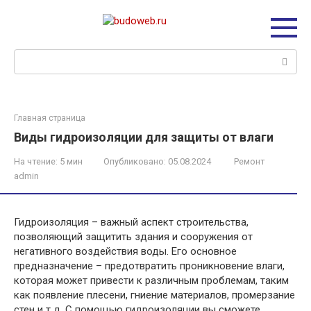
Перейти
к
контенту
Поиск:
Главная страница
Виды гидроизоляции для защиты от влаги
На чтение:
5 мин
Опубликовано:
05.08.2024
Ремонт
admin
Гидроизоляция – важный аспект строительства,
позволяющий защитить здания и сооружения от
негативного воздействия воды. Его основное
предназначение – предотвратить проникновение влаги,
которая может привести к различным проблемам, таким
как появление плесени, гниение материалов, промерзание
стен и т д. С помощью гидроизоляции вы сможете