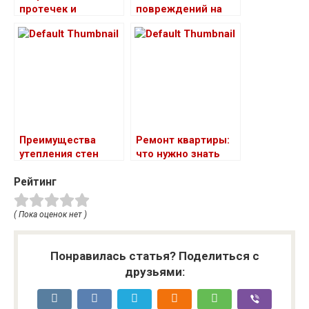
протечек и
повреждений на
повреждений
деревянных полах
систем
гидроизоляции
кровли
Преимущества
Ремонт квартиры:
утепления стен
что нужно знать
каркаса эковатой
прежде чем начать
Рейтинг
( Пока оценок нет )
Понравилась статья? Поделиться с
друзьями: