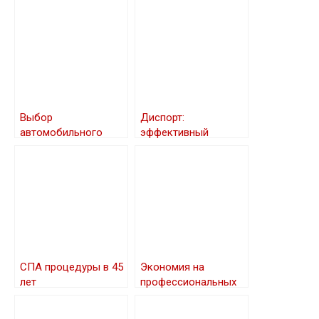
Выбор
Диспорт:
автомобильного
эффективный
аккумулятора:
способ борьбы с
основные параметры
мимическими
и советы
морщинами
СПА процедуры в 45
Экономия на
лет
профессиональных
услугах