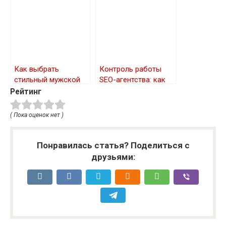
Как выбрать
Контроль работы
стильный мужской
SEO-агентства: как
костюм
отслеживать
Рейтинг
прогресс и
использовать
( Пока оценок нет )
инструменты анализа
данных
Понравилась статья? Поделиться с
друзьями: