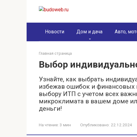
Перейти
к
контенту
Новости
Дом и дача
Авто, мот
Главная страница
Выбор индивидуально
Узнайте, как выбрать индивиду
избежав ошибок и финансовых п
выбору ИТП с учетом всех важ
микроклимата в вашем доме ил
деньги!
На чтение:
3 мин
Опубликовано:
22.12.2024