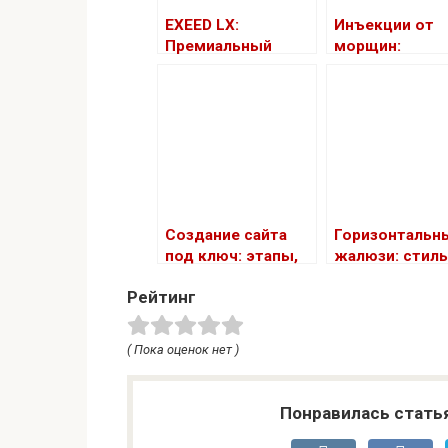
EXEED LX:
Инъекции от
Премиальный
морщин:
компактный
эффективные
кроссовер,
методы
который
омоложения
заставляет
обратить на себя
внимание
Создание сайта
Горизонтальн
под ключ: этапы,
жалюзи: стил
преимущества и
и функционал
Рейтинг
важные моменты
выбор для ва
интерьера
( Пока оценок нет )
Понравилась стать