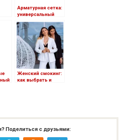
Арматурная сетка:
универсальный
материал для
строительства и
ремонта
ые
Женский смокинг:
ьный
как выбрать и
ьный
носить, чтобы
шего
всегда выглядеть
безупречно
я? Поделиться с друзьями: