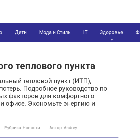
о
Дети
Мода и Стиль
IT
Здоровье
Ф
го теплового пункта
альный тепловой пункт (ИТП),
отерь. Подробное руководство по
ных факторов для комфортного
и офисе. Экономьте энергию и
Рубрика:
Новости
Автор:
Andrey