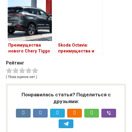
при подборе
автозапчастей по
марке авто или VIN
Преимущества
Skoda Octavia:
нового Chery Tiggo
преимущества и
7 PRO
особенности
Рейтинг
автомобилей
( Пока оценок нет )
Понравилась статья? Поделиться с
друзьями: