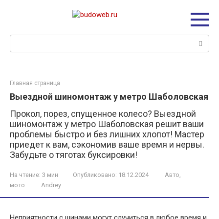
Перейти
к
контенту
Поиск:
Главная страница
Выездной шиномонтаж у метро Шаболовская
Прокол, порез, спущенное колесо? Выездной
шиномонтаж у метро Шаболовская решит ваши
проблемы быстро и без лишних хлопот! Мастер
приедет к вам, сэкономив ваше время и нервы.
Забудьте о тяготах буксировки!
На чтение:
3 мин
Опубликовано:
18.12.2024
Авто,
мото
Andrey
Неприятности с шинами могут случиться в любое время и