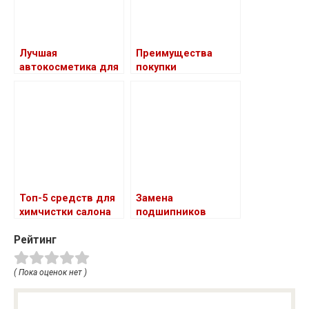
Лучшая
Преимущества
автокосметика для
покупки
блеска кузова
автомобилей Geely
с пробегом у
официального
дилера компания
Максимум в Санкт-
Петербурге
Топ-5 средств для
Замена
химчистки салона
подшипников
автомобиля своими
генератора
Рейтинг
руками
( Пока оценок нет )