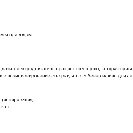
ным приводом;
ередачи; электродвигатель вращает шестерню, которая пр
ое позиционирование створки, что особенно важно для ав
иционирования;
вать;