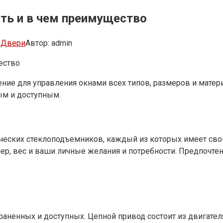
ть и в чем преимущество
 Двери
Автор:
admin
ество
ние для управления окнами всех типов, размеров и матер
м и доступным.​
ческих стеклоподъемников, каждый из которых имеет свои
р, вес и ваши личные желания и потребности. Предпочтени
аненных и доступных. Цепной привод состоит из двигателя,