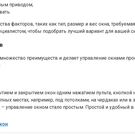
ным приводом;
ать.​
тва факторов, таких как тип, размер и вес окна, требуе
циалистом, чтобы подобрать лучший вариант для вашей сит
в
 множество преимуществ и делает управление окнами пр
:
тием и закрытием окон одним нажатием пульта, кнопкой н
ных местах, например, под потолками, на чердаках или в з
 – управление окном стало простым. Простой и удобный в 
кон