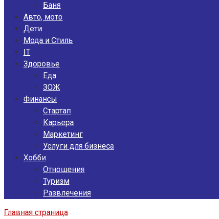
Баня
Авто, мото
Дети
Мода и Стиль
IT
Здоровье
Еда
ЗОЖ
Финансы
Стартап
Карьера
Маркетинг
Услуги для бизнеса
Хобби
Отношения
Туризм
Развлечения
Главная страница