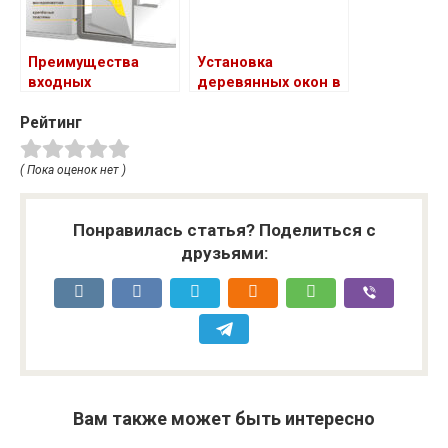
Преимущества
Установка
входных
деревянных окон в
противопожарных
квартире или
Рейтинг
дверей
каменном доме
( Пока оценок нет )
Понравилась статья? Поделиться с
друзьями:
Вам также может быть интересно