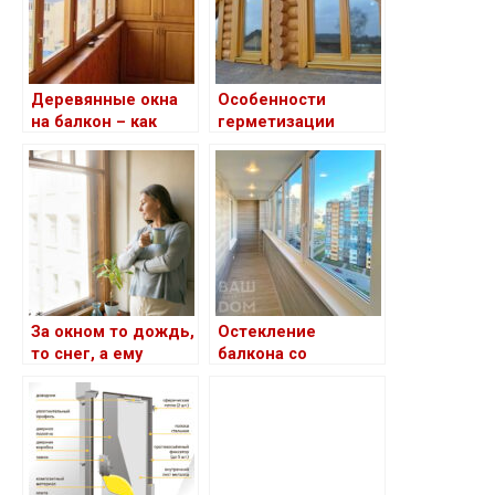
Деревянные окна
Особенности
на балкон – как
герметизации
установить и
оконных швов
сохранить
деревянного дома
долговечность.
Пошаговая
инструкция
За окном то дождь,
Остекление
то снег, а ему
балкона со
нипочем. Лучший
внутренней
герметик для
отделкой на заказ:
деревянных окон
преимущества и
особенности