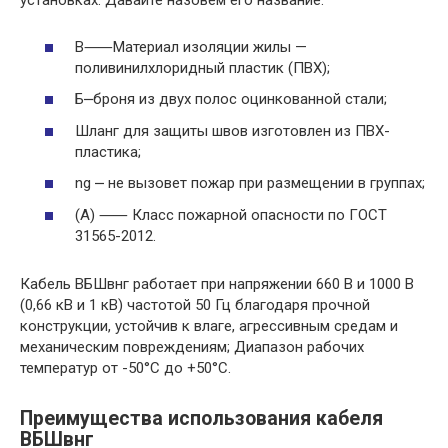
установках.​ Давайте назовём его название:
B⸺Материал изоляции жилы —
поливинилхлоридный пластик (ПВХ);
Б⎼броня из двух полос оцинкованной стали;
Шланг для защиты швов изготовлен из ПВХ-
пластика;
ng ⎼ не вызовет пожар при размещении в группах;
(А) ⸺ Класс пожарной опасности по ГОСТ
31565-2012.​
Кабель ВБШвнг работает при напряжении 660 В и 1000 В
(0,66 кВ и 1 кВ) частотой 50 Гц благодаря прочной
конструкции, устойчив к влаге, агрессивным средам и
механическим повреждениям; Диапазон рабочих
температур от -50°C до +50°C.​
Преимущества использования кабеля
ВБШвнг