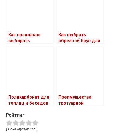
материала
Как правильно
Как выбрать
выбирать
обрезной брус для
электроустановочн
строительства бани
ые изделия и
провода для
замены
электропроводки в
доме
Поликарбонат для
Преимущества
теплиц и беседок
тротуарной
брусчатки
Рейтинг
( Пока оценок нет )