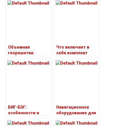
Объемная
Что включает в
георешетка:
себя комплект
основные
системы
принципы работы
видеонаблюдения
для офисов,
производственных
помещений и
жилых зданий?
БИГ-БЭГ:
Навигационное
особенности и
оборудование для
преимущества
яхт и катеров