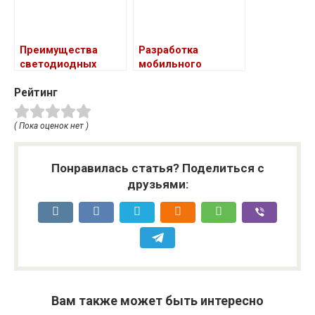
Преимущества
Разработка
светодиодных
мобильного
экранов для
приложения: как
Рейтинг
продвижения
найти разработчика
рекламы
( Пока оценок нет )
Понравилась статья? Поделиться с
друзьями:
Вам также может быть интересно