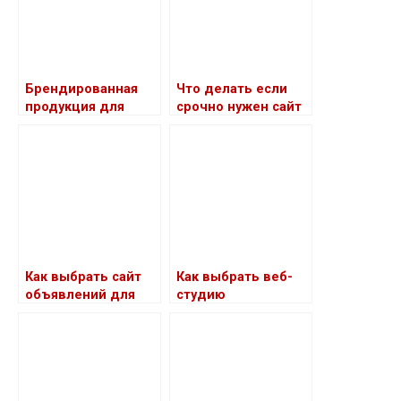
Брендированная
Что делать если
продукция для
срочно нужен сайт
торгового
для бизнеса
представителя: в
чем преимущество
Как выбрать сайт
Как выбрать веб-
объявлений для
студию
размещения
рекламы