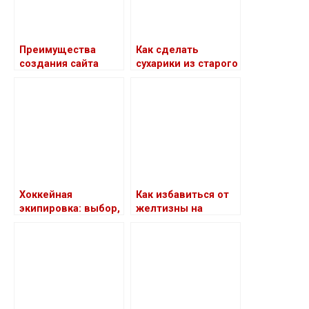
Преимущества
Как сделать
создания сайта
сухарики из старого
хлеба: простые
рецепты
Хоккейная
Как избавиться от
экипировка: выбор,
желтизны на
уход и советы
осветленных
волосах с помощью
оттеночного
бальзама