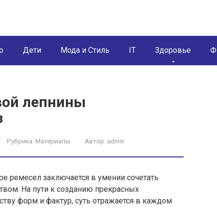
о
Дети
Мода и Стиль
IT
Здоровье
Ф
вой лепнины
з
Рубрика:
Материалы
Автор:
admin
ре ремесел заключается в умении сочетать
вом. На пути к созданию прекрасных
ству форм и фактур, суть отражается в каждом