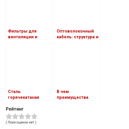
методы и
преимущества
Фильтры для
Оптоволоконный
вентиляции и
кабель: структура и
кондиционировани
особенности
я воздуха
Сталь
В чем
горячекатаная
преимущества
листовая: в чем
монолитного
Рейтинг
преимущества
поликарбоната
( Пока оценок нет )