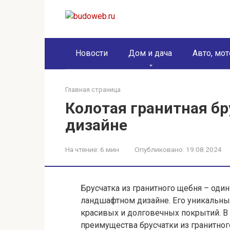
Перейти
к
контенту
Новости
Дом и дача
Авто, мот
Главная страница
Колотая гранитная б
дизайне
На чтение:
6 мин
Опубликовано:
19.08.2024
Брусчатка из гранитного щебня – оди
ландшафтном дизайне. Его уникальны
красивых и долговечных покрытий. В
преимущества брусчатки из гранитног