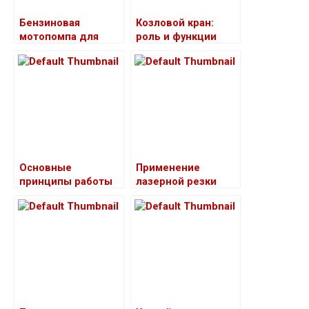
Бензиновая
Козловой кран:
мотопомпа для
роль и функции
воды: сфера
использования и
эффективность
Основные
Применение
принципы работы
лазерной резки
обжимных муфт
металла
для арматуры