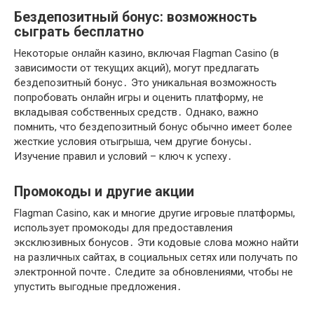
Бездепозитный бонус: возможность
сыграть бесплатно
Некоторые онлайн казино, включая Flagman Casino (в
зависимости от текущих акций), могут предлагать
бездепозитный бонус․ Это уникальная возможность
попробовать онлайн игры и оценить платформу, не
вкладывая собственных средств․ Однако, важно
помнить, что бездепозитный бонус обычно имеет более
жесткие условия отыгрыша, чем другие бонусы․
Изучение правил и условий – ключ к успеху․
Промокоды и другие акции
Flagman Casino, как и многие другие игровые платформы,
использует промокоды для предоставления
эксклюзивных бонусов․ Эти кодовыe слова можно найти
на различных сайтах, в социальных сетях или получать по
электронной почте․ Следите за обновлениями, чтобы не
упустить выгодные предложения․