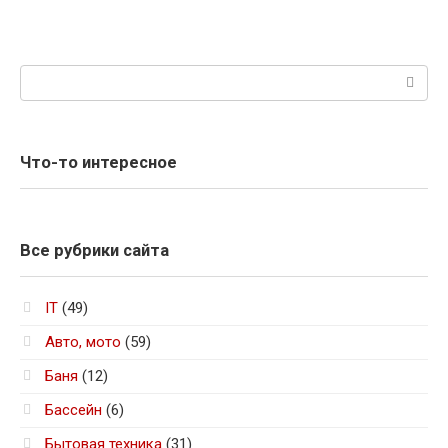
Поиск:
Что-то интересное
Все рубрики сайта
IT
(49)
Авто, мото
(59)
Баня
(12)
Бассейн
(6)
Бытовая техника
(31)