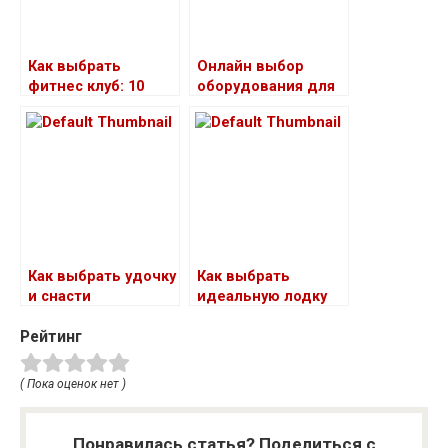
Как выбрать
Онлайн выбор
фитнес клуб: 10
оборудования для
полезных советов
яхт и лодок
Как выбрать удочку
Как выбрать
и снасти
идеальную лодку
для вашего
Рейтинг
морского
приключения
( Пока оценок нет )
Понравилась статья? Поделиться с