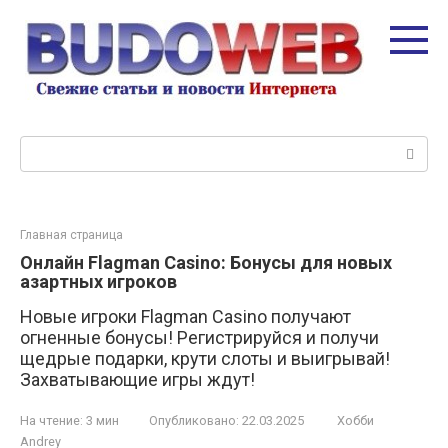
Перейти
к
контенту
Поиск:
Главная страница
Онлайн Flagman Casino: Бонусы для новых
азартных игроков
Новые игроки Flagman Casino получают
огненные бонусы! Регистрируйся и получи
щедрые подарки, крути слоты и выигрывай!
Захватывающие игры ждут!
На чтение:
3 мин
Опубликовано:
22.03.2025
Хобби
Andrey