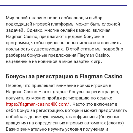
Мир онлайн-казино полон соблазнов, и выбор
подходящей игровой платформы может быть сложной
задачей․ Однако, многие онлайн казино, включая
Flagman Casino, предлагают щедрые бонусные
программы, чтобы привлечь новых игроков и повысить
лояльность существующих․ В этой статье мы подробно
разберем бонусные предложения Flagman Casino,
нацеленные на новичков в мире азартных игр․
Бонусы за регистрацию в Flagman Casino
Первое, что привлекает внимание новых игроков в
Flagman Casino – это щедрые бонусы за регистрацию,
получить их можно пройдя регистрацию по ссылке
https://flagman-casino400.com/
․ Часто это включает в
себя бонус за регистрацию, который может представлять
собой как денежную сумму, так и фриспины (бонусные
вращения) на определенных игровых автоматах (слотах)․
Важно внимательно изучить условия получения и