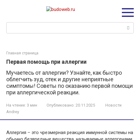
Перейти
к
контенту
Поиск:
Главная страница
Первая помощь при аллергии
Мучаетесь от аллергии? Узнайте, как быстро
облегчить зуд, отек и другие неприятные
симптомы! Советы по оказанию первой помощи
при аллергической реакции.
На чтение:
3 мин
Опубликовано:
20.11.2025
Новости
Andrey
Аллергия – это чрезмерная реакция иммунной системы на
обычно безвредные вещества, называемые аллергенами.