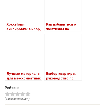
Хоккейная
Как избавиться от
экипировка: выбор,
желтизны на
уход и советы
осветленных
волосах с помощью
оттеночного
бальзама
Лучшие материалы
Выбор квартиры:
для межкомнатных
руководство по
дверей: обзор
классам,
Рейтинг
планировкам и
типам домов
( Пока оценок нет )