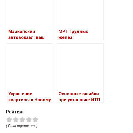
Майкопский
МРТ грудных
автовокзал: ваш
желёз:
надежный
современный
помощник в
метод диагностики
путешествиях
Украшение
Основные ошибки
квартиры к Новому
при установке ИТП
году и Рождеству:
Рейтинг
создание
праздничного уюта
( Пока оценок нет )