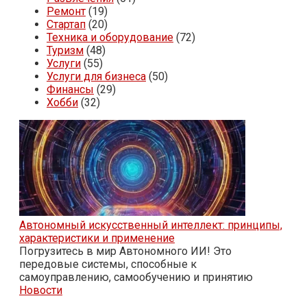
Ремонт
(19)
Стартап
(20)
Техника и оборудование
(72)
Туризм
(48)
Услуги
(55)
Услуги для бизнеса
(50)
Финансы
(29)
Хобби
(32)
Автономный искусственный интеллект: принципы,
характеристики и применение
Погрузитесь в мир Автономного ИИ! Это
передовые системы, способные к
самоуправлению, самообучению и принятию
Новости