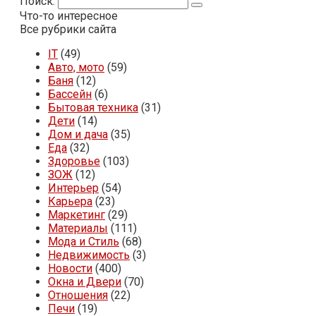
Поиск:
Что-то интересное
Все рубрики сайта
IT
(49)
Авто, мото
(59)
Баня
(12)
Бассейн
(6)
Бытовая техника
(31)
Дети
(14)
Дом и дача
(35)
Еда
(32)
Здоровье
(103)
ЗОЖ
(12)
Интерьер
(54)
Карьера
(23)
Маркетинг
(29)
Материалы
(111)
Мода и Стиль
(68)
Недвижимость
(3)
Новости
(400)
Окна и Двери
(70)
Отношения
(22)
Печи
(19)