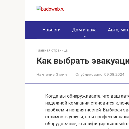
Перейти
к
контенту
Новости
Дом и дача
Авто, мот
Главная страница
Как выбрать эвакуац
На чтение:
3 мин
Опубликовано:
09.08.2024
Когда вы обнаруживаете, что ваш ав
надежной компании становится клю
проблем и неприятностей. Выбирая э
стоимость услуги, но и профессионал
оборудование, квалифицированный пе