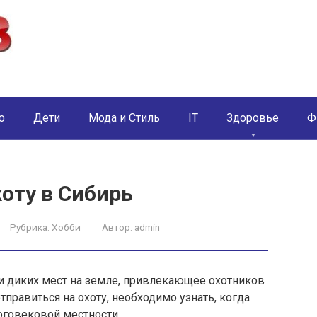
о
Дети
Мода и Стиль
IT
Здоровье
Ф
хоту в Сибирь
Рубрика:
Хобби
Автор:
admin
и диких мест на земле, привлекающее охотников
тправиться на охоту, необходимо узнать, когда
ноговековой местности.