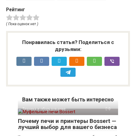
электронных
для инженерных
Рейтинг
устройств и
сетей
встраиваемых
систем по
( Пока оценок нет )
индивидуальному
проекту
Понравилась статья? Поделиться с
друзьями:
Вам также может быть интересно
Техника и оборудование
0
Почему печи и принтеры Bossert —
лучший выбор для вашего бизнеса