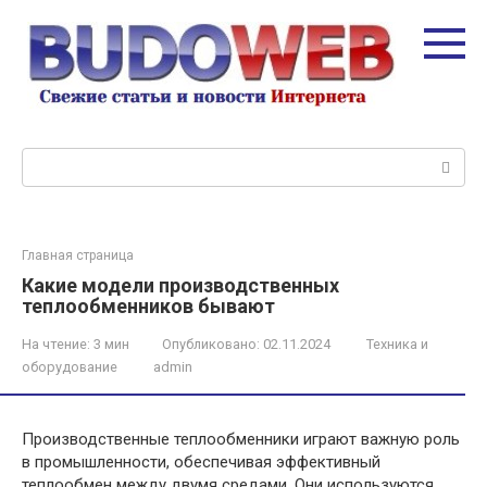
Перейти
к
контенту
Поиск:
Главная страница
Какие модели производственных
теплообменников бывают
На чтение:
3 мин
Опубликовано:
02.11.2024
Техника и
оборудование
admin
Производственные теплообменники играют важную роль
в промышленности, обеспечивая эффективный
теплообмен между двумя средами. Они используются