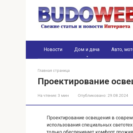
Перейти
к
контенту
Новости
Дом и дача
Авто, мот
Главная страница
Проектирование осв
На чтение:
3 мин
Опубликовано:
29.08.2024
Проектирование освещения в совреме
использования специальных светотех
только обеспечивает комфорт прожив