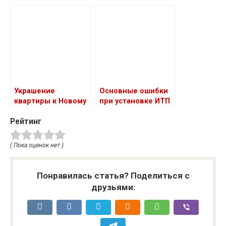
надежный
современный
помощник в
метод диагностики
путешествиях
Украшение
Основные ошибки
квартиры к Новому
при установке ИТП
году и Рождеству:
Рейтинг
создание
праздничного уюта
( Пока оценок нет )
Понравилась статья? Поделиться с
друзьями: