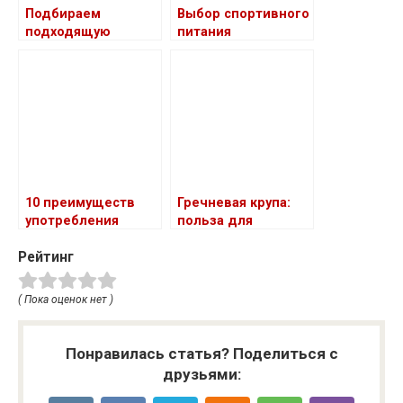
Подбираем
Выбор спортивного
подходящую
питания
бутилированную
питьевую воду с
услугой доставки:
гайд и советы
10 преимуществ
Гречневая крупа:
употребления
польза для
натуральных
организма
Рейтинг
продуктов
( Пока оценок нет )
Понравилась статья? Поделиться с
друзьями: